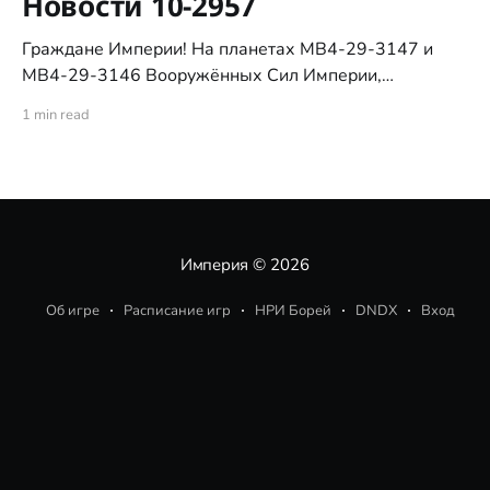
Новости 10-2957
Граждане Империи! На планетах MB4-29-3147 и
MB4-29-3146 Вооружённых Сил Империи,
численностью в миллион юнитов, провели
1 min read
масштабную операцию против Арахнидов. Особого
отличия удостоились бойцы 2018-го отделения ЗКД
и 621-го отделения МВС, чья отвага и решимость
изменили ход сражения. Проникнув в укреплённый
город Арахнидов, эти доблестные воины совершили
дерзкую диверсию, уничтожив командную
Империя
© 2026
Об игре
Расписание игр
НРИ Борей
DNDX
Вход