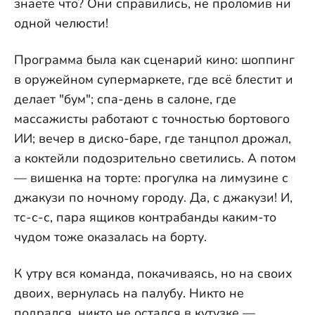
знаете что? Они справились, не проломив ни
одной челюсти!
Программа была как сценарий кино: шоппинг
в оружейном супермаркете, где всё блестит и
делает "бум"; спа-день в салоне, где
массажисты работают с точностью бортового
ИИ; вечер в диско-баре, где танцпол дрожал,
а коктейли подозрительно светились. А потом
— вишенка на торте: прогулка на лимузине с
джакузи по ночному городу. Да, с джакузи! И,
тс-с-с, пара ящиков контрабанды каким-то
чудом тоже оказалась на борту.
К утру вся команда, покачиваясь, но на своих
двоих, вернулась на палубу. Никто не
подрался, никто не остался в кутузке —