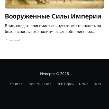
Вооруженные Силы Империи
Воин, солдат, принимает личную ответственность за
безопасность того политического объединения,
членом которого состоит и ради защиты которого он
7 min read
при необходимости должен пожертвовать своей
жизнью.
Империя
© 2026
Об игре
Расписание игр
НРИ Борей
DNDX
Вход