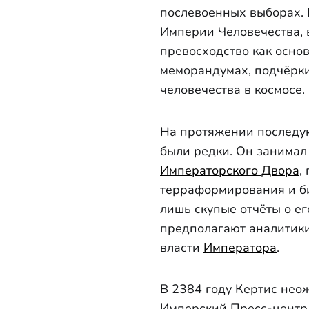
послевоенных выборах. 
Империи Человечества, 
превосходство как осно
меморандумах, подчёрки
человечества в космосе.
На протяжении последую
были редки. Он занимал
Императорского Двора
,
терраформирования и би
лишь скупые отчёты о ег
предполагают аналитики
власти
Императора
.
В 2384 году Кертис неож
Имперский Пресс-центр