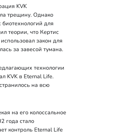
орация KVK
ала трещину. Однако
 биотехнологий для
ил теории, что Кертис
 использовал закон для
лась за завесой тумана.
редлагающих технологии
 KVK в Eternal Life.
странилось на всю
кая на его колоссальное
02 года стало
т контроль Eternal Life