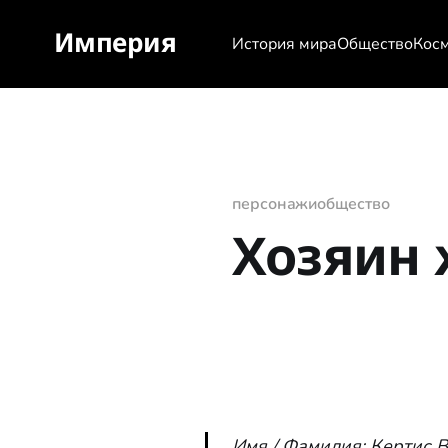
Империя
История мира
Общество
Кос
персонажи
общество
Хозяин
Имя / Фамилия: Кертис 