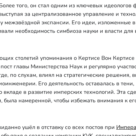
Более того, он стал одним из ключевых идеологов
выступая за централизованное управление и техно
ву межзвёздной экспансии. Его идеи, изложенные 
вали необходимость симбиоза науки и власти для
щих столетий упоминания о Кертисе Вон Кертисе 
 пост главы Министерства Наук и регулярно участв
 где, по слухам, влиял на стратегические решения,
оинженерии. Его деятельность оставалась в тени, 
о вкладе в развитие имперских технологий. Эта сд
, была намеренной, чтобы избежать внимания к ег
иданно ушёл в отставку со всех постов при
Импера
 объявил о создании компании KVK, специализиру