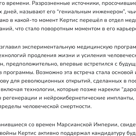
го времени. Разрозненные источники, просочившие
 дней, называют его “гениальным инженером”, чь
ако в какой-то момент Кертис перешёл в отдел ме
ний, что стало поворотным моментом в его карьер
возглавил экспериментальную медицинскую програм
технологий продления жизни и усиления человечес
 он, предположительно, впервые встретился с буду
в программы. Возможно эта встреча стала основой 
нову для революционных открытий, сделанных в п
 включая технологии, которые позже нарекли “дар
 регенерации и нейрокибернетические импланты, 
ределы человеческой смертности.
нившиеся со времен Марсианской Империи, свидет
 войны Кертис активно поддержал кандидатуру бу