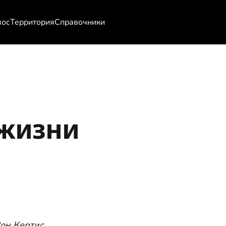
мос
Территория
Справочники
 жизни
Вон Кертис