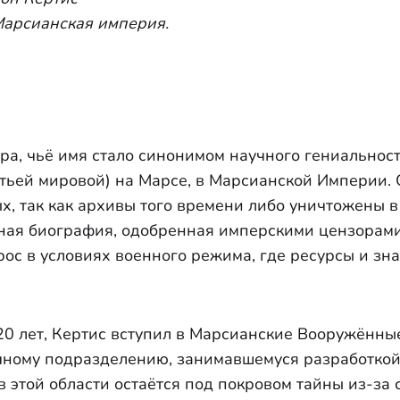
Марсианская империя.
ра, чьё имя стало синонимом научного гениальност
тьей мировой) на Марсе, в Марсианской Империи. О
х, так как архивы того времени либо уничтожены в
ная биография, одобренная имперскими цензорами
рос в условиях военного режима, где ресурсы и з
 20 лет, Кертис вступил в Марсианские Вооружённы
чному подразделению, занимавшемуся разработкой
в этой области остаётся под покровом тайны из-за 