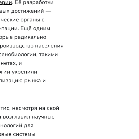
ерии
. Её разработки
евых достижений —
ческие органы с
нтации. Ещё одним
торые радикально
роизводство населения
сенобиологии, такими
нетах, и
огии укрепили
олизацию рынка и
тис, несмотря на свой
н возглавил научные
хнологий для
овые системы