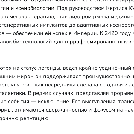
огии
и
ксенобиологии
. Под руководством Кертиса K
па в
мегакорпорацию
, став лидером рынка медицинс
егенеративных имплантов до адаптивных ксеноорг
в — обеспечили ей успех в Империи. К 2420 году
авок биотехнологий для
терраформированных
коло
отря на статус легенды, ведёт крайне уединённый 
внешним миром он поддерживает преимущественно
арп, чья роль как посредника сделала её одной из
галактики. В редких случаях, представляя прорывн
акие события — исключение. Его выступления, тран
рмы, отличаются сдержанностью и фокусом на нау
адочную репутацию.