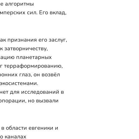
ые алгоритмы
перских сил. Его вклад,
ак признания его заслуг,
к затворничеству,
изацию планетарных
ерг терраформированию,
онних глаз, он возвёл
экосистемами.
нет для исследований в
рпорации, но вызвали
в области евгеники и
фо каналах