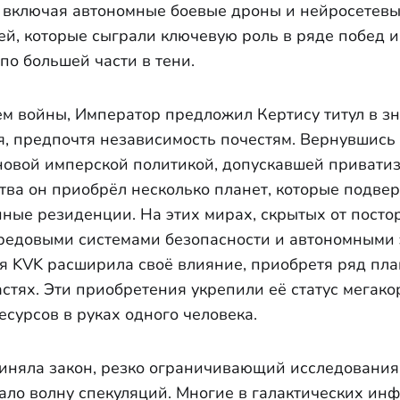
 включая автономные боевые дроны и нейросетев
й, которые сыграли ключевую роль в ряде побед им
 по большей части в тени.
ем войны, Император предложил Кертису титул в зн
я, предпочтя независимость почестям. Вернувшись 
новой имперской политикой, допускавшей приват
ства он приобрёл несколько планет, которые подв
ные резиденции. На этих мирах, скрытых от постор
редовыми системами безопасности и автономными 
 KVK расширила своё влияние, приобретя ряд пла
стях. Эти приобретения укрепили её статус мегако
сурсов в руках одного человека.
иняла закон, резко ограничивающий исследования 
вало волну спекуляций. Многие в галактических ин