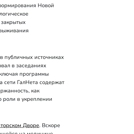
 формирования Новой
логическое
в закрытых
 выживания
в публичных источниках
овал в заседаниях
 включая программы
а сети ГалНета содержат
ержанность, как
о роли в укреплении
торском Дворе
. Вскоре
ющейся на медицине,