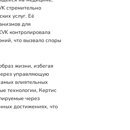
VK стремительно
ких услуг. Её
анизмов для
 KVK контролировала
ний, что вызвало споры
образ жизни, избегая
 через управляющую
 самых влиятельных
ые технологии, Кертис
слируемые через
чных достижениях, что