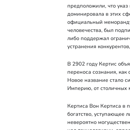
предположили, что указ
доминировала в этих сф
официальный меморанду
человечества, был подп
либо поддержал огранич
устранения конкурентов,
В 2902 году Кертис объ
переноса сознания, как 
Новое название стало с
Империю, от столичных 
Кертиса Вон Кертиса в п
богатство, уступающее л
невероятно могущественн