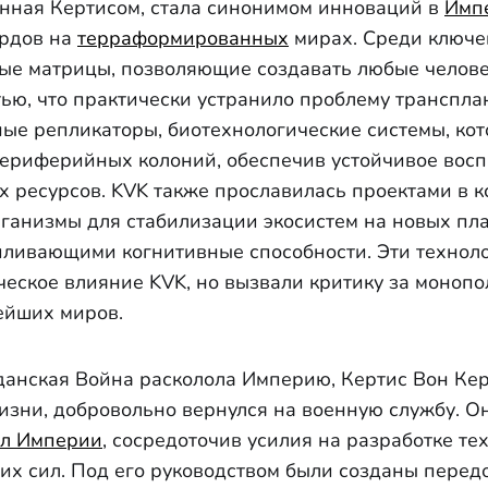
нная Кертисом, стала синонимом инноваций в
Имп
рдов на
терраформированных
мирах. Среди ключ
ые матрицы, позволяющие создавать любые челове
ью, что практически устранило проблему транспла
ые репликаторы, биотехнологические системы, ко
ериферийных колоний, обеспечив устойчивое восп
х ресурсов. KVK также прославилась проектами в к
ганизмы для стабилизации экосистем на новых пла
ливающими когнитивные способности. Эти технол
ческое влияние KVK, но вызвали критику за моноп
ейших миров.
жданская Война расколола Империю, Кертис Вон Кер
изни, добровольно вернулся на военную службу. О
л Империи
, сосредоточив усилия на разработке те
их сил. Под его руководством были созданы перед