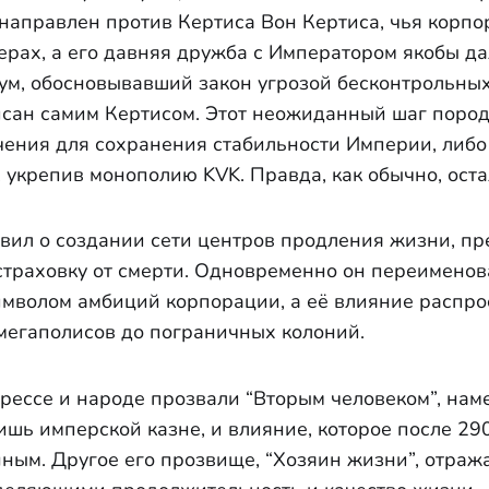
 направлен против Кертиса Вон Кертиса, чья корп
ерах, а его давняя дружба с Императором якобы д
м, обосновывавший закон угрозой бесконтрольных
исан самим Кертисом. Этот неожиданный шаг пород
ения для сохранения стабильности Империи, либо
 укрепив монополию KVK. Правда, как обычно, оста
явил о создании сети центров продления жизни, п
страховку от смерти. Одновременно он переименовал
имволом амбиций корпорации, а её влияние распро
мегаполисов до пограничных колоний.
рессе и народе прозвали “Вторым человеком”, наме
ишь имперской казне, и влияние, которое после 29
ым. Другое его прозвище, “Хозяин жизни”, отражае