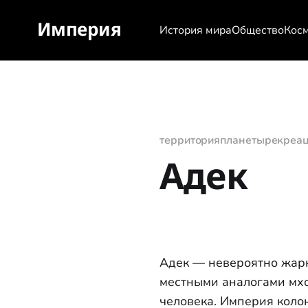
Империя
История мира
Общество
Кос
территория
планеты
рекреа
Адек
Адек — невероятно жарк
местными аналогами мхо
человека. Империя коло