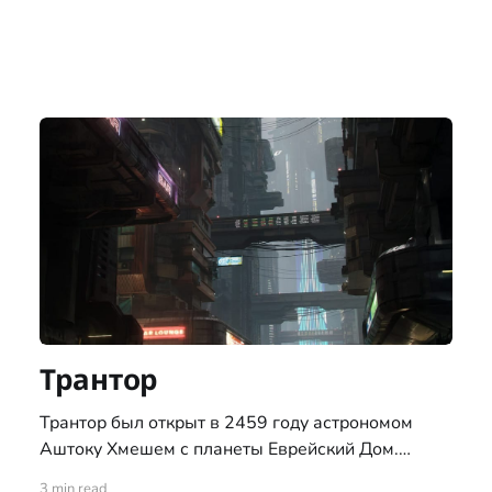
Трантор
Трантор был открыт в 2459 году астрономом
Аштоку Хмешем с планеты Еврейский Дом.
Получила имя в честь планеты из романов
3 min read