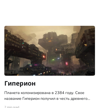
Гиперион
Планета колонизирована в 2384 году. Свое
название Гиперион получил в честь древнего
титана из мифов человечества Старой Земли.
2 min read