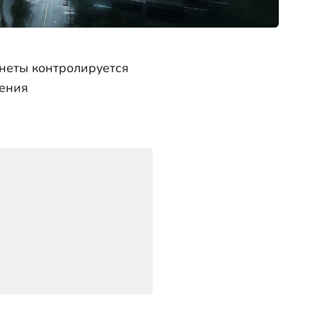
анеты контролируется
щения