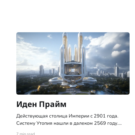
Иден Прайм
Действующая столица Империи c 2901 года.
Систему Утопия нашли в далеком 2569 году.
Система с тремя планетами типа "цветущий сад",
7 min read