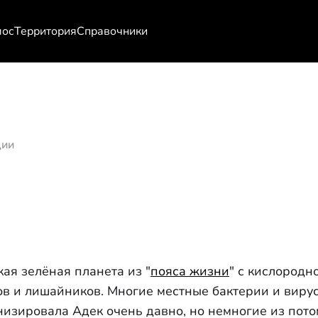
мос
Территория
Справочники
ции
ая зелёная планета из "
пояса жизни
" с кислородн
в и лишайников. Многие местные бактерии и виру
низировала Адек очень давно, но немногие из пот