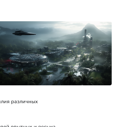
илия различных
пой опытных и весьма