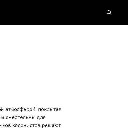
ой атмосферой, покрытая
сы смертельны для
омков колонистов решают