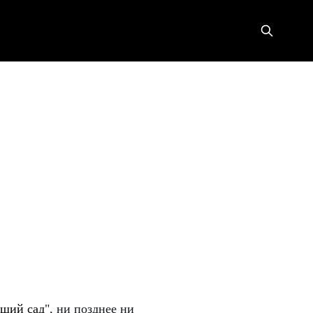
ущий сад
", ни позднее ни