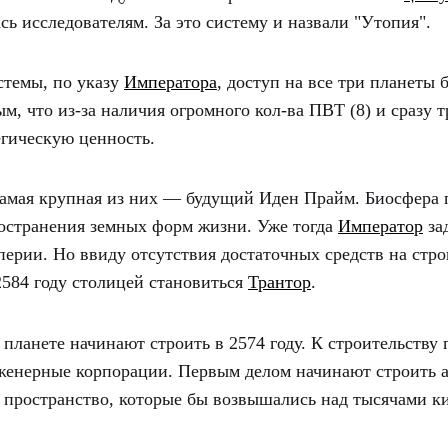
ась исследователям. За это систему и назвали "Утопия".
стемы, по указу
Императора
, доступ на все три планеты 
, что из-за наличия огромного кол-ва ПВТ (8) и сразу 
егическую ценность.
самая крупная из них — будущий Иден Прайм. Биосфера
ространения земных форм жизни. Уже тогда
Император
за
ерии. Но ввиду отсутствия достаточных средств на строи
2584 году столицей становиться
Трантор
.
планете начинают строить в 2574 году. К строительству
женерные корпорации. Первым делом начинают строить а
пространство, которые бы возвышались над тысячами ки