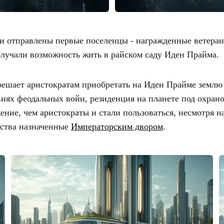
ли отправлены первые поселенцы - награжденные ветера
олучали возможность жить в райском саду Иден Прайма.
ешает аристократам приобретать на Иден Прайме землю 
иях феодальных войн, резиденция на планете под охран
ение, чем аристократы и стали пользоваться, несмотря н
нства назначенные
Императорским двором
.