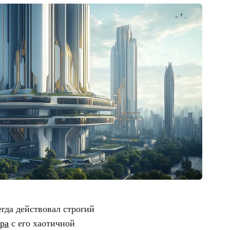
егда действовал строгий
ра
с его хаотичной