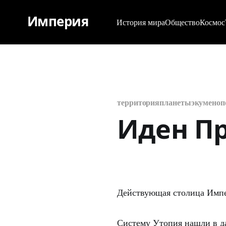
Империя
История мира
Общество
Космос
территория
планеты
экумено
Иден П
Действующая столица Импер
Систему Утопия нашли в да