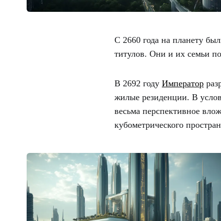
С 2660 года на планету бы
титулов. Они и их семьи п
В 2692 году
Император
разр
жилые резиденции. В услов
весьма перспективное влож
кубометрического простра