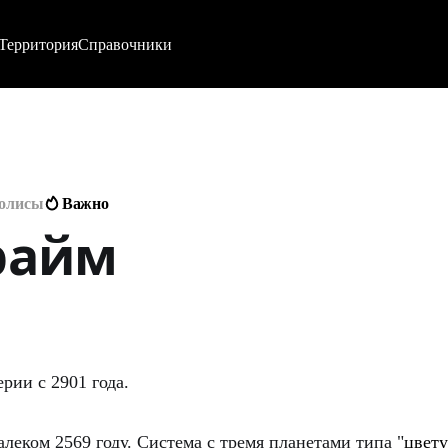
Территория
Справочники
полисы
Важно
райм
ии c 2901 года.
леком 2569 году. Система с тремя планетами типа "
цвет