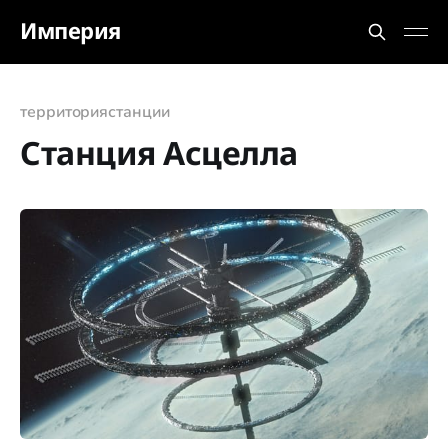
Империя
территория
станции
Станция Асцелла