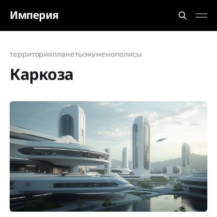
Империя
территория
планеты
экуменополисы
Каркоза