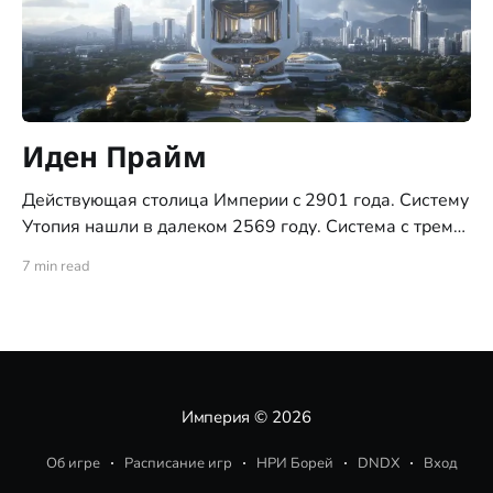
Иден Прайм
Действующая столица Империи c 2901 года. Систему
Утопия нашли в далеком 2569 году. Система с тремя
планетами типа "цветущий сад", ни позднее ни ранее,
7 min read
никогда не встречалась исследователям. За это
систему и назвали "Утопия". С момента обнаружения
системы, по указу Императора, доступ на все три
планеты
Империя
© 2026
Об игре
Расписание игр
НРИ Борей
DNDX
Вход