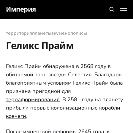
Империя
территория
планеты
экуменополисы
Геликс Прайм
Геликс Прайм обнаружена в 2568 году в
обитаемой зоне звезды Селестия. Благодаря
благоприятным условиям Геликс Прайм была
признана пригодной для
терраформирования
. В 2581 году на планету
прибыли первые
колонизационные корабли -
ковчеги
.
После имперской реформы 2645 года, к