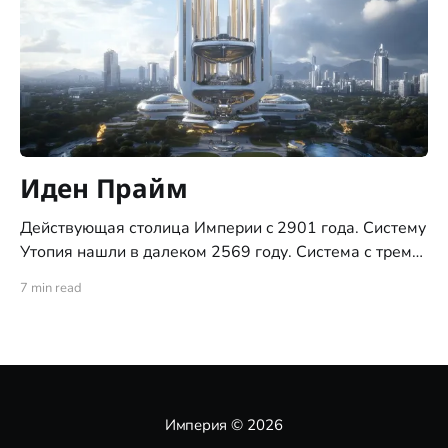
Иден Прайм
Действующая столица Империи c 2901 года. Систему
Утопия нашли в далеком 2569 году. Система с тремя
планетами типа "цветущий сад", ни позднее ни ранее,
7 min read
никогда не встречалась исследователям. За это
систему и назвали "Утопия". С момента обнаружения
системы, по указу Императора, доступ на все три
планеты
Империя
© 2026