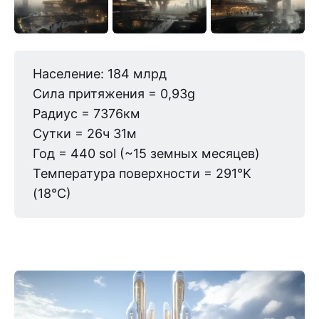
Население: 184 млрд
Сила притяжения = 0,93g
Радиус = 7376км
Сутки = 26ч 31м
Год = 440 sol (~15 земных месяцев)
Температура поверхности = 291°K
(18°C)