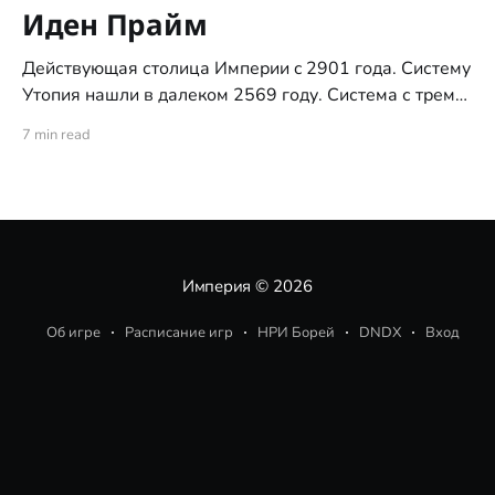
Иден Прайм
Действующая столица Империи c 2901 года. Систему
Утопия нашли в далеком 2569 году. Система с тремя
планетами типа "цветущий сад", ни позднее ни ранее,
7 min read
никогда не встречалась исследователям. За это
систему и назвали "Утопия". С момента обнаружения
системы, по указу Императора, доступ на все три
планеты
Империя
© 2026
Об игре
Расписание игр
НРИ Борей
DNDX
Вход