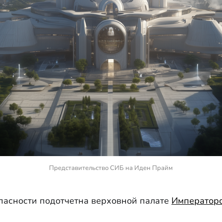
Представительство СИБ на Иден Прайм
пасности подотчетна верховной палате
Императорс