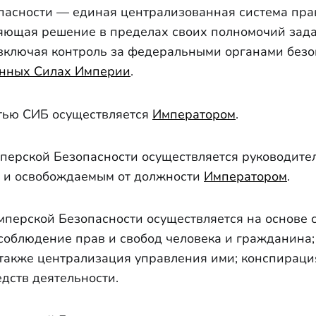
пасности — единая централизованная система пр
яющая решение в пределах своих полномочий зад
включая контроль за федеральными органами безо
нных Силах Империи
.
тью СИБ осуществляется
Императором
.
перской Безопасности осуществляется руководите
и освобождаемым от должности
Императором
.
перской Безопасности осуществляется на основе
 соблюдение прав и свобод человека и гражданина;
 также централизация управления ими; конспирация
дств деятельности.