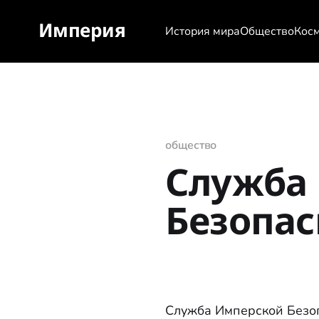
Империя
История мира
Общество
Кос
общество
Служба
Безопас
Служба Имперской Безоп