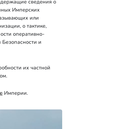
одержащие сведения о
нных Имперских
казывающих или
изации, о тактике,
ости оперативно-
 Безопасности и
робности их частной
ом.
е
Империи.