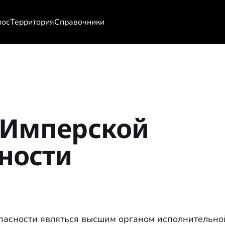
мос
Территория
Справочники
 Имперской
ности
асности являться высшим органом исполнительной