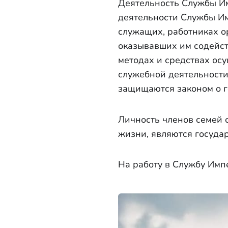
Деятельность Службы Им
деятельности Службы И
служащих, работниках о
оказывавших им содейств
методах и средствах ос
служебной деятельности
защищаются законом о г
Личность членов семей 
жизни, являются госуда
На работу в Службу Имп