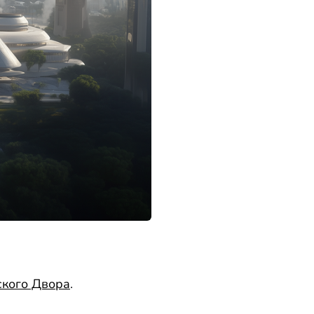
кого Двора
.