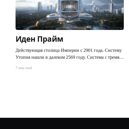
Иден Прайм
Действующая столица Империи c 2901 года. Систему
Утопия нашли в далеком 2569 году. Система с тремя
планетами типа "цветущий сад", ни позднее ни ранее,
7 min read
никогда не встречалась исследователям. За это
систему и назвали "Утопия". С момента обнаружения
системы, по указу Императора, доступ на все три
планеты