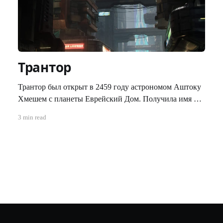
Трантор
Трантор был открыт в 2459 году астрономом Аштоку
Хмешем с планеты Еврейский Дом. Получила имя в
честь планеты из романов знаменитого человеческого
3 min read
писателя времён зари космической эры, Айзека
Азимова. 10 июля 2503 года, на её поверхности
высадились первопоселенцы. Трантор, вместе с ещё
двумя планетами системы Григард — Рогрид и
Брандва, находиться