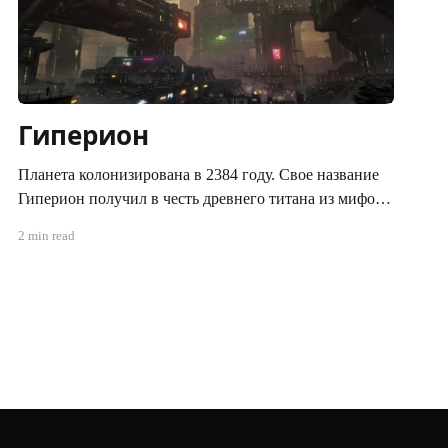
Гиперион
Планета колонизирована в 2384 году. Свое название
Гиперион получил в честь древнего титана из мифов
человечества Старой Земли. Гиперион был одной из
2 min read
первых найденных планет с атмосферой пригодной
для жизни человека и потому начал быстро и
стремительно заселяться человечеством. Он так же
является одной из самых крупных планет в Империи