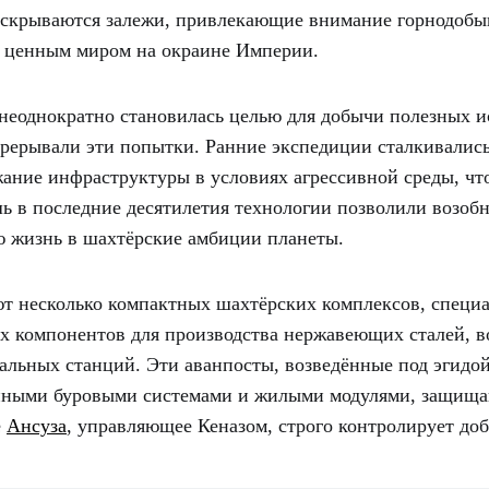
 скрываются залежи, привлекающие внимание горнодоб
о ценным миром на окраине Империи.
неоднократно становилась целью для добычи полезных и
рерывали эти попытки. Ранние экспедиции сталкивались
жание инфраструктуры в условиях агрессивной среды, ч
ь в последние десятилетия технологии позволили возоб
ю жизнь в шахтёрские амбиции планеты.
ют несколько компактных шахтёрских комплексов, спец
х компонентов для производства нержавеющих сталей, в
альных станций. Эти аванпосты, возведённые под эгидо
нными буровыми системами и жилыми модулями, защищ
е
Ансуза
, управляющее Кеназом, строго контролирует доб