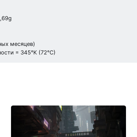
,69g
мных месяцев)
ости = 345°K (72°C)