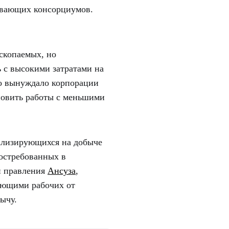
ывающих консорциумов.
скопаемых, но
 с высокими затратами на
то вынуждало корпорации
новить работы с меньшими
иализирующихся на добыче
остребованных в
й правления
Ансуза
,
ающими рабочих от
ычу.