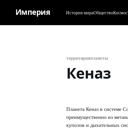
Империя
История мира
Общество
Космос
территория
планеты
Кеназ
Планета Кеназ в системе 
преимущественно из метана
куполов и дыхательных сис