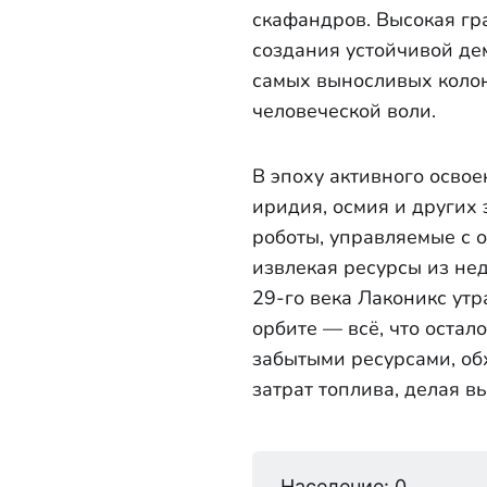
скафандров. Высокая гр
создания устойчивой де
самых выносливых колон
человеческой воли.
В эпоху активного осво
иридия, осмия и других
роботы, управляемые с 
извлекая ресурсы из нед
29-го века Лаконикс ут
орбите — всё, что остал
забытыми ресурсами, об
затрат топлива, делая 
Население: 0