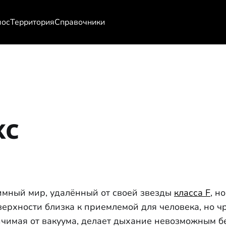
мос
Территория
Справочники
кс
имный мир, удалённый от своей звезды
класса F
, н
верхности близка к приемлемой для человека, но 
ичимая от вакуума, делает дыхание невозможным б