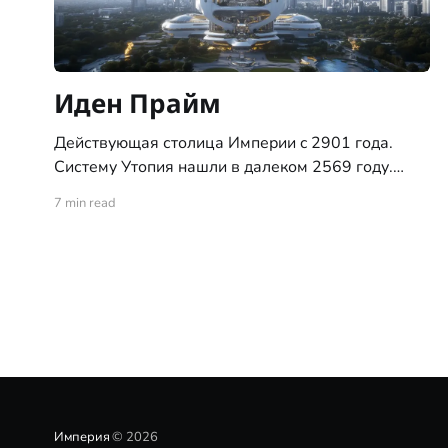
Иден Прайм
Действующая столица Империи c 2901 года.
Систему Утопия нашли в далеком 2569 году.
Система с тремя планетами типа "цветущий сад",
7 min read
ни позднее ни ранее, никогда не встречалась
исследователям. За это систему и назвали
"Утопия". С момента обнаружения системы, по
указу Императора, доступ на все три планеты
Империя
© 2026