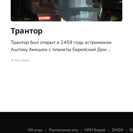
Трантор
Трантор был открыт в 2459 году астрономом
Аштоку Хмешем с планеты Еврейский Дом.
Получила имя в честь планеты из романов
3 min read
знаменитого человеческого писателя времён
зари космической эры, Айзека Азимова. 10 июля
2503 года, на её поверхности высадились
первопоселенцы. Трантор, вместе с ещё двумя
планетами системы Григард — Рогрид и Брандва,
находиться
Об игре
Расписание игр
НРИ Борей
DNDX
В