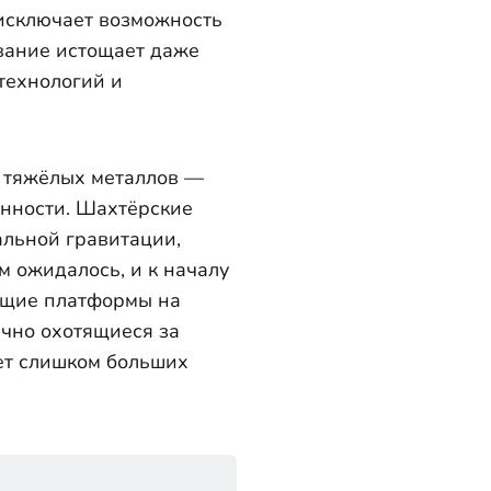
исключает возможность
вание истощает даже
технологий и
х тяжёлых металлов —
енности. Шахтёрские
альной гравитации,
м ожидалось, и к началу
ющие платформы на
ычно охотящиеся за
ует слишком больших