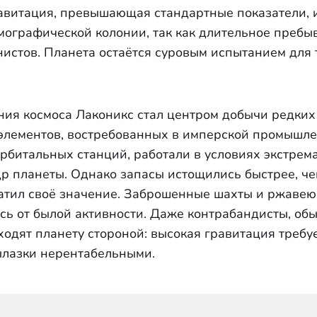
авитация, превышающая стандартные показатели, 
мографической колонии, так как длительное пребы
истов. Планета остаётся суровым испытанием для 
ения космоса Лаконикс стал центром добычи редки
 элементов, востребованных в имперской промышл
орбитальных станций, работали в условиях экстрем
р планеты. Однако запасы истощились быстрее, че
ратил своё значение. Заброшенные шахты и ржаве
ось от былой активности. Даже контрабандисты, об
ходят планету стороной: высокая гравитация треб
вылазки нерентабельными.