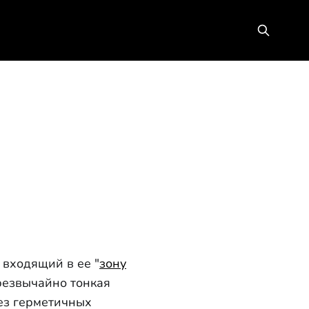
о входящий в ее "
зону
чрезвычайно тонкая
ез герметичных