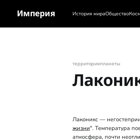
Империя
История мира
Общество
Кос
территория
планеты
Лакони
Лаконикс — негостепри
жизни
". Температура по
атмосфера, почти неотл