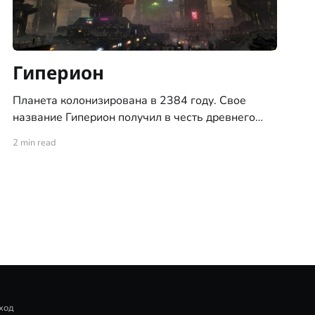
Гиперион
Планета колонизирована в 2384 году. Свое
название Гиперион получил в честь древнего
титана из мифов человечества Старой Земли.
2 min read
Гиперион был одной из первых найденных
планет с атмосферой пригодной для жизни
человека и потому начал быстро и стремительно
заселяться человечеством. Он так же является
одной из самых крупных планет в Империи
ход