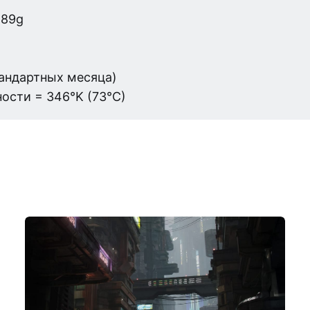
,89g
тандартных месяца)
ости = 346°K (73°C)