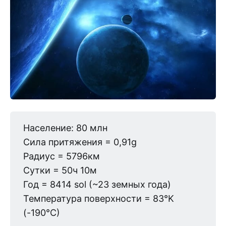
Население: 80 млн
Сила притяжения = 0,91g
Радиус = 5796км
Сутки = 50ч 10м
Год = 8414 sol (~23 земных года)
Температура поверхности = 83°K
(-190°C)