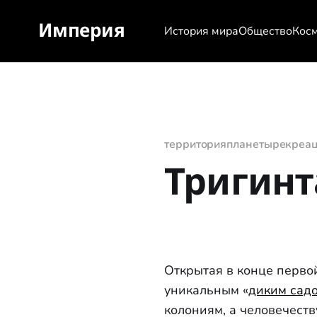
Империя
История мира
Общество
Кос
территория
планеты
рекреа
Тригинт
Открытая в конце перво
уникальным «
диким сад
колониям, а человечест