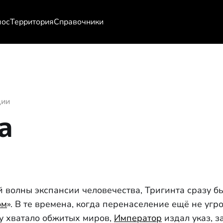
мос
Территория
Справочники
ции
а
й волны экспансии человечества, Тригинта сразу б
ом
». В те времена, когда перенаселение ещё не уг
ву хватало обжитых миров,
Император
издал указ, 