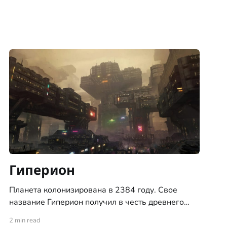
Гиперион
Планета колонизирована в 2384 году. Свое
название Гиперион получил в честь древнего
титана из мифов человечества Старой Земли.
2 min read
Гиперион был одной из первых найденных