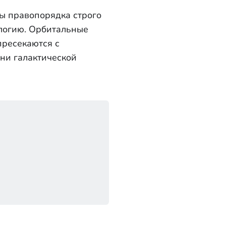
лы правопорядка строго
логию. Орбитальные
пресекаются с
ени галактической