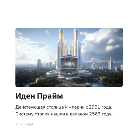
Иден Прайм
Действующая столица Империи c 2901 года.
Систему Утопия нашли в далеком 2569 году.
Система с тремя планетами типа "цветущий сад",
7 min read
ни позднее ни ранее, никогда не встречалась