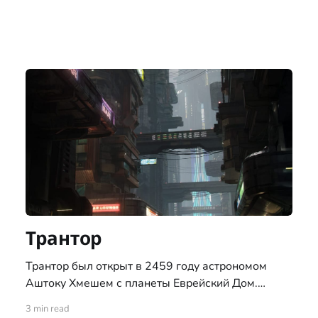
Трантор
Трантор был открыт в 2459 году астрономом
Аштоку Хмешем с планеты Еврейский Дом.
Получила имя в честь планеты из романов
3 min read
знаменитого человеческого писателя времён