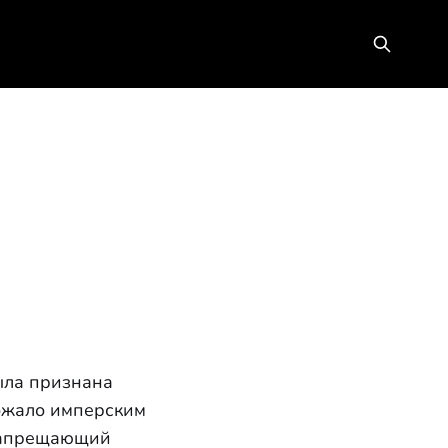
ыла признана
рожало имперским
запрещающий