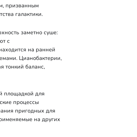
ом, призванным
ства галактики.
хность заметно суше:
ют с
находится на ранней
емами. Цианобактерии,
я тонкий баланс,
й площадкой для
еские процессы
ания пригодных для
применяемые на других