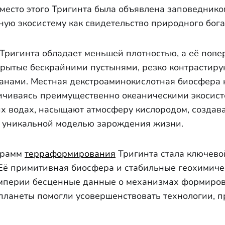
место этого Тригинта была объявлена заповедник
ую экосистему как свидетельство природного богат
Тригинта обладает меньшей плотностью, а её повер
рытые бескрайними пустынями, резко контрастиру
анами. Местная декстроаминокислотная биосфера 
ичиваясь преимущественно океаническими экосист
х водах, насыщают атмосферу кислородом, создава
т уникальной моделью зарождения жизни.
грамм
терраформирования
Тригинта стала ключево
Её примитивная биосфера и стабильные геохимич
мперии бесценные данные о механизмах формиров
планеты помогли усовершенствовать технологии, 