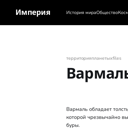
Империя
История мира
Общество
Кос
территория
планеты
xfiles
Вармал
Вармаль обладает толст
которой чрезвычайно вы
буры.