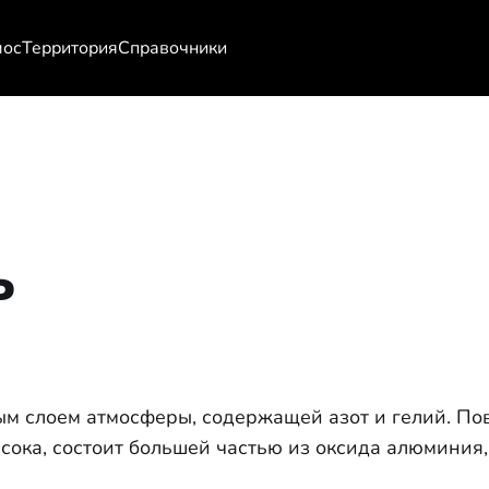
мос
Территория
Справочники
ь
ым слоем атмосферы, содержащей азот и гелий. По
сока, состоит большей частью из оксида алюминия