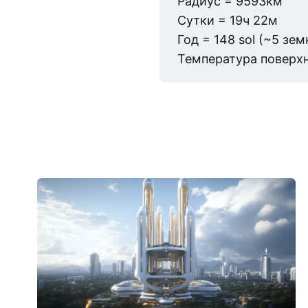
Радиус = 9593км
Сутки = 19ч 22м
Год = 148 sol (~5 зе
Температура поверхн