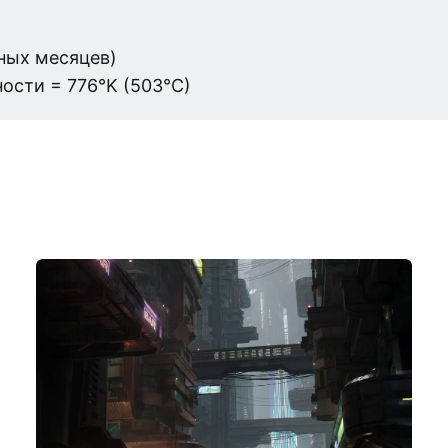
мных месяцев)
ости = 776°K (503°C)