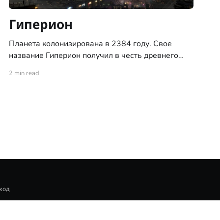
Гиперион
Планета колонизирована в 2384 году. Свое
название Гиперион получил в честь древнего
титана из мифов человечества Старой Земли.
2 min read
Гиперион был одной из первых найденных
планет с атмосферой пригодной для жизни
человека и потому начал быстро и стремительно
заселяться человечеством. Он так же является
одной из самых крупных планет в Империи
ход