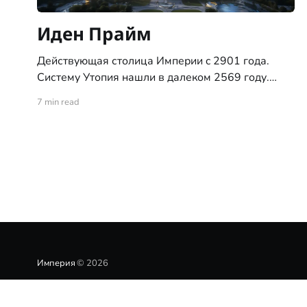
Иден Прайм
Действующая столица Империи c 2901 года.
Систему Утопия нашли в далеком 2569 году.
Система с тремя планетами типа "цветущий сад",
7 min read
ни позднее ни ранее, никогда не встречалась
исследователям. За это систему и назвали
"Утопия". С момента обнаружения системы, по
указу Императора, доступ на все три планеты
Империя
© 2026