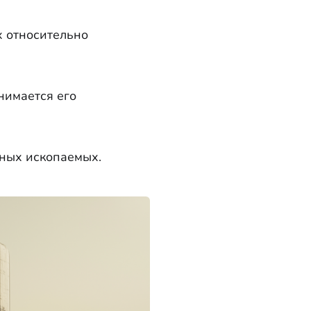
х относительно
нимается его
зных ископаемых.