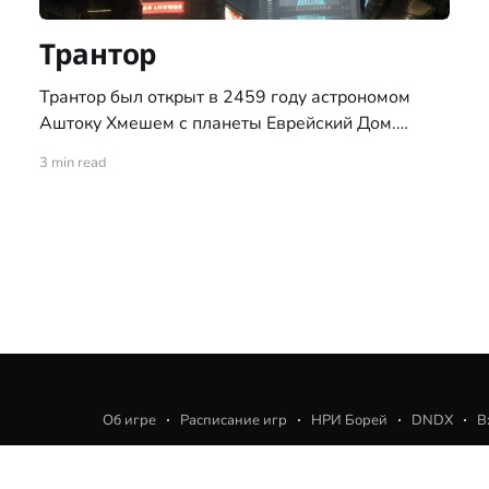
Трантор
Трантор был открыт в 2459 году астрономом
Аштоку Хмешем с планеты Еврейский Дом.
Получила имя в честь планеты из романов
3 min read
знаменитого человеческого писателя времён
зари космической эры, Айзека Азимова. 10 июля
2503 года, на её поверхности высадились
первопоселенцы. Трантор, вместе с ещё двумя
планетами системы Григард — Рогрид и Брандва,
находиться
Об игре
Расписание игр
НРИ Борей
DNDX
В