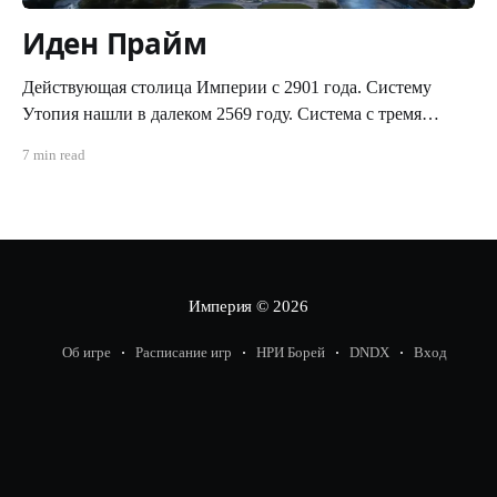
Иден Прайм
Действующая столица Империи c 2901 года. Систему
Утопия нашли в далеком 2569 году. Система с тремя
планетами типа "цветущий сад", ни позднее ни ранее,
7 min read
никогда не встречалась исследователям. За это систему и
назвали "Утопия". С момента обнаружения системы, по
указу Императора, доступ на все три планеты
Империя
© 2026
Об игре
Расписание игр
НРИ Борей
DNDX
Вход