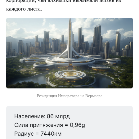
корпораций, чьи алхимики выжимали жизнь из
каждого листа.
Резиденция Императора на Вермеере
Население: 86 млрд
Сила притяжения = 0,96g
Радиус = 7440км