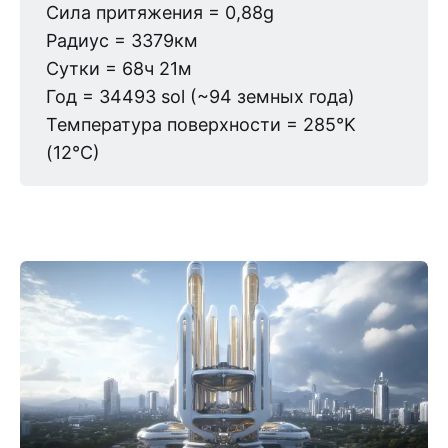
Сила притяжения = 0,88g
Радиус = 3379км
Сутки = 68ч 21м
Год = 34493 sol (~94 земных года)
Температура поверхности = 285°K
(12°C)