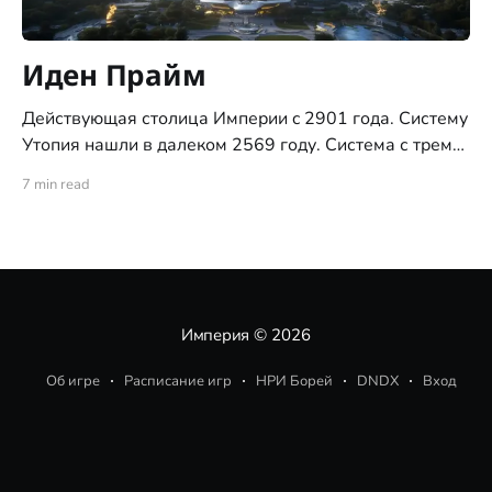
Иден Прайм
Действующая столица Империи c 2901 года. Систему
Утопия нашли в далеком 2569 году. Система с тремя
планетами типа "цветущий сад", ни позднее ни ранее,
7 min read
никогда не встречалась исследователям. За это
систему и назвали "Утопия". С момента обнаружения
системы, по указу Императора, доступ на все три
планеты
Империя
© 2026
Об игре
Расписание игр
НРИ Борей
DNDX
Вход