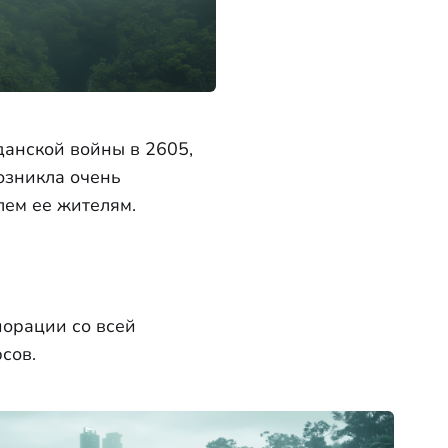
данской войны в 2605,
озникла очень
лем ее жителям.
порации со всей
сов.