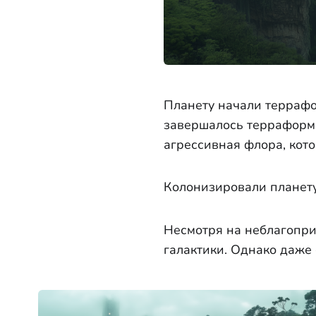
Планету начали террафо
завершалось терраформи
агрессивная флора, кот
Колонизировали планету
Несмотря на неблагопри
галактики. Однако даже 