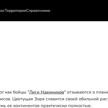
мос
Территория
Справочники
от как бойцы "
Лиги Наемников
" отзываются о плане
фисов. Цветущая Зоря славится своей обильной ра
мь ее континентов практически полностью.