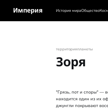
Империя
История мира
Общество
Кос
территория
планеты
Зоря
"Грязь, пот и споры" — в
находится один из их о
джунгли покрывают восе