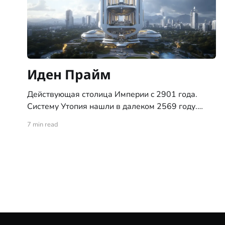
Иден Прайм
Действующая столица Империи c 2901 года.
Систему Утопия нашли в далеком 2569 году.
Система с тремя планетами типа "цветущий сад",
7 min read
ни позднее ни ранее, никогда не встречалась
исследователям. За это систему и назвали
"Утопия". С момента обнаружения системы, по
указу Императора, доступ на все три планеты