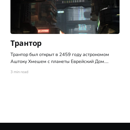
Трантор
Трантор был открыт в 2459 году астрономом
Аштоку Хмешем с планеты Еврейский Дом.
Получила имя в честь планеты из романов
3 min read
знаменитого человеческого писателя времён
зари космической эры, Айзека Азимова. 10 июля
2503 года, на её поверхности высадились
первопоселенцы. Трантор, вместе с ещё двумя
планетами системы Григард — Рогрид и Брандва,
находиться