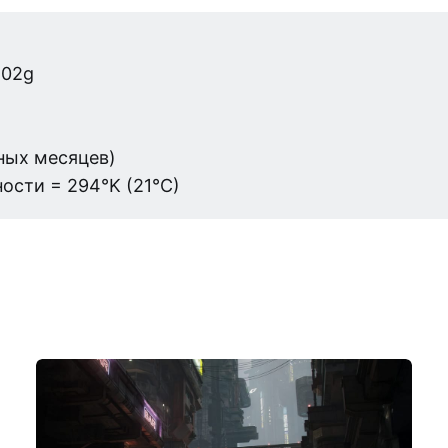
,02g
мных месяцев)
ости = 294°K (21°C)