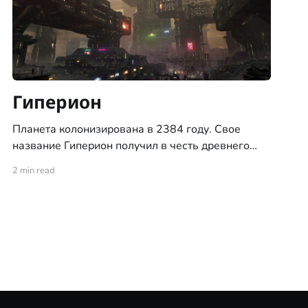
Гиперион
Планета колонизирована в 2384 году. Свое
название Гиперион получил в честь древнего
титана из мифов человечества Старой Земли.
2 min read
Гиперион был одной из первых найденных
планет с атмосферой пригодной для жизни
человека и потому начал быстро и стремительно
заселяться человечеством. Он так же является
одной из самых крупных планет в Империи