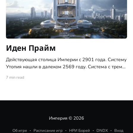
Иден Прайм
Действующая столица Империи c 2901 года. Систему
Утопия нашли в далеком 2569 году. Система с тремя
планетами типа "цветущий сад", ни позднее ни ранее,
7 min read
никогда не встречалась исследователям. За это
систему и назвали "Утопия". С момента обнаружения
системы, по указу Императора, доступ на все три
планеты
Империя
© 2026
Об игре
Расписание игр
НРИ Борей
DNDX
Вход