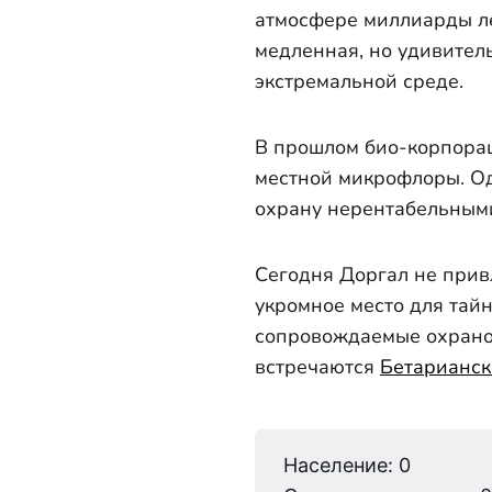
атмосфере миллиарды ле
медленная, но удивитель
экстремальной среде.
В прошлом био-корпорац
местной микрофлоры. Од
охрану нерентабельными
Сегодня Доргал не прив
укромное место для тай
сопровождаемые охраной
встречаются
Бетарианск
Население: 0