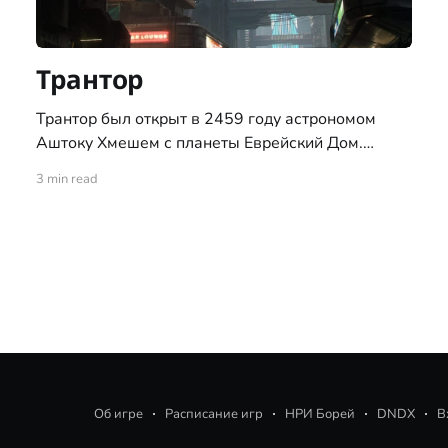
Трантор
Трантор был открыт в 2459 году астрономом
Аштоку Хмешем с планеты Еврейский Дом.
Получила имя в честь планеты из романов
3 min read
знаменитого человеческого писателя времён
зари космической эры, Айзека Азимова. 10 июля
2503 года, на её поверхности высадились
первопоселенцы. Трантор, вместе с ещё двумя
планетами системы Григард — Рогрид и Брандва,
находиться
Об игре
Расписание игр
НРИ Борей
DNDX
В